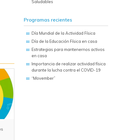
Saludables
Programas recientes
Día Mundial de la Actividad Física
Día de la Educación Física en casa
Estrategias para mantenernos activos
en casa
Importancia de realizar actividad física
durante la lucha contra el COVID-19
“Movember”
Día Europeo de
San
16
24
Concienciación del Paro
Oct
Sep
es
Cardiaco
2018
2018