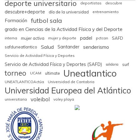
deporte universitario
deportistas
descubre
descubre+deporte
día de la universidad
entrenamiento
futbol sala
Formación
grado en Ciencias de la Actividad Física y del Deporte
padel
interna
mujer activa
mujer y deporte
pctcan
SAFD
Salud
senderismo
Santander
safduneatlantico
Servicio de Actividad Física y Deportes
Servicio de Actividad Física y Deportes (SAFD)
surf
solidaria
Uneatlantico
torneo
UCAM
ultimate
UNEATLANTICOActúa
Universidad de Cantabria
Universidad Europea del Atlántico
voleibol
universitaria
voley playa