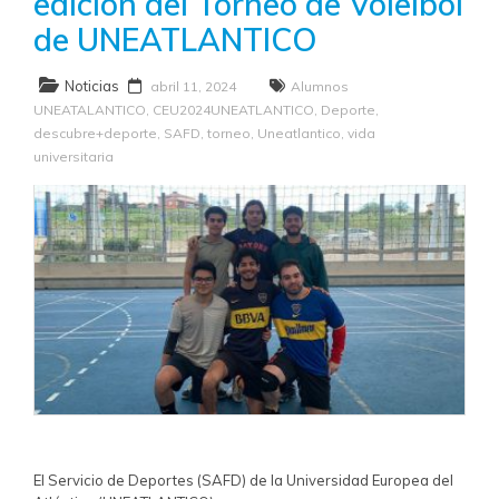
edición del Torneo de Voleibol
de UNEATLANTICO
Noticias
abril 11, 2024
Alumnos
UNEATALANTICO
,
CEU2024UNEATLANTICO
,
Deporte
,
descubre+deporte
,
SAFD
,
torneo
,
Uneatlantico
,
vida
universitaria
El Servicio de Deportes (SAFD) de la Universidad Europea del