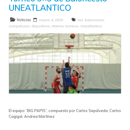
UNEATLANTICO
Noticias
marzo 4, 2020
3x3
,
baloncesto
,
competicion
,
deportivos
,
interna
,
torneos
,
Uneatlantico
El equipo “BIG PAPIS”, compuesto por Carlos Sepúlveda, Carlos
Cagigal, Andrea Martínez