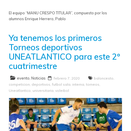
El equipo “MANU CRESPO TITULAR”, compuesto por los
alumnos Enrique Herrero, Pablo
Ya tenemos los primeros
Torneos deportivos
UNEATLANTICO para este 2º
cuatrimestre
evento
,
Noticias
febrero 7, 2020
baloncesto
,
competicion
,
deportivos
,
futbol sala
,
interna
,
torneos
,
Uneatlantico
,
universitaria
,
voleibol