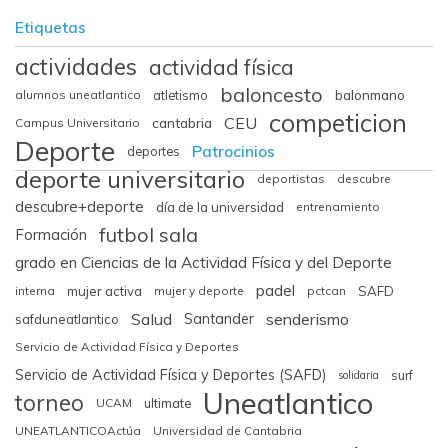
Etiquetas
actividades
actividad física
baloncesto
balonmano
alumnos uneatlantico
atletismo
competicion
CEU
cantabria
Campus Universitario
Deporte
Patrocinios
deportes
deporte universitario
deportistas
descubre
descubre+deporte
día de la universidad
entrenamiento
futbol sala
Formación
grado en Ciencias de la Actividad Física y del Deporte
padel
interna
mujer activa
mujer y deporte
pctcan
SAFD
Salud
senderismo
Santander
safduneatlantico
Servicio de Actividad Física y Deportes
Servicio de Actividad Física y Deportes (SAFD)
surf
solidaria
Uneatlantico
torneo
UCAM
ultimate
UNEATLANTICOActúa
Universidad de Cantabria