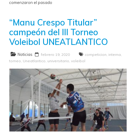
comenzaron el pasado
“Manu Crespo Titular”
campeón del III Torneo
Voleibol UNEATLANTICO
Noticias
febrero 19, 2020
competicion
,
interna
,
torneo
,
Uneatlantico
,
universitario
,
voleibol