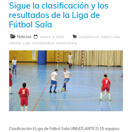
Sigue la clasificación y los
resultados de la Liga de
Fútbol Sala
Noticias
marzo 4, 2020
competicion
,
futbol sala
,
interna
,
Liga
,
Uneatlantico
,
universitaria
Clasificación II Liga de Fútbol Sala UNEATLANTICO 15 equipos