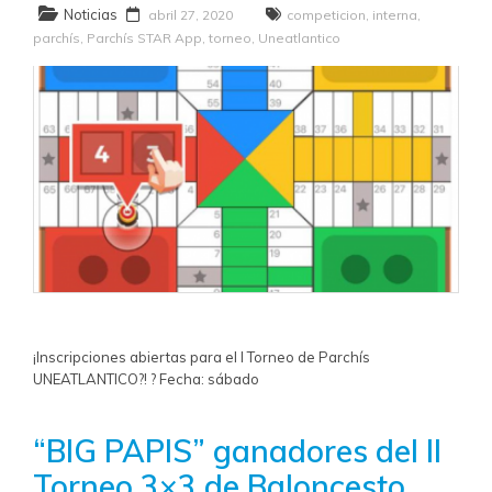
Noticias
abril 27, 2020
competicion
,
interna
,
parchís
,
Parchís STAR App
,
torneo
,
Uneatlantico
¡Inscripciones abiertas para el I Torneo de Parchís
UNEATLANTICO?! ? Fecha: sábado
“BIG PAPIS” ganadores del II
Torneo 3×3 de Baloncesto