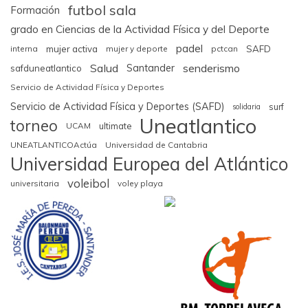
futbol sala
Formación
grado en Ciencias de la Actividad Física y del Deporte
padel
interna
mujer activa
mujer y deporte
pctcan
SAFD
Salud
senderismo
Santander
safduneatlantico
Servicio de Actividad Física y Deportes
Servicio de Actividad Física y Deportes (SAFD)
surf
solidaria
Uneatlantico
torneo
UCAM
ultimate
UNEATLANTICOActúa
Universidad de Cantabria
Universidad Europea del Atlántico
voleibol
universitaria
voley playa