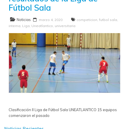
Fútbol Sala
Noticias
marzo 4, 2020
competicion
,
futbol sala
,
interna
,
Liga
,
Uneatlantico
,
universitaria
Clasificación II Liga de Fútbol Sala UNEATLANTICO 15 equipos
comenzaron el pasado
Noticias Recientes