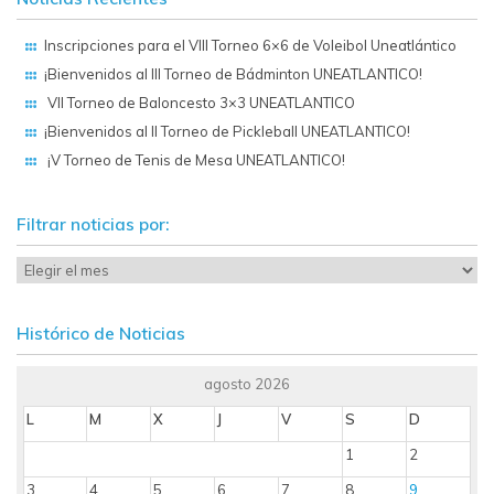
Inscripciones para el VIII Torneo 6×6 de Voleibol Uneatlántico
¡Bienvenidos al III Torneo de Bádminton UNEATLANTICO!
VII Torneo de Baloncesto 3×3 UNEATLANTICO
¡Bienvenidos al II Torneo de Pickleball UNEATLANTICO!
¡V Torneo de Tenis de Mesa UNEATLANTICO!
Filtrar noticias por:
Histórico de Noticias
agosto 2026
L
M
X
J
V
S
D
1
2
3
4
5
6
7
8
9