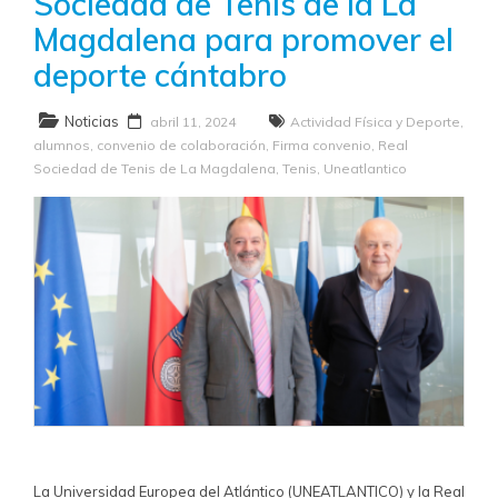
Sociedad de Tenis de la La
Magdalena para promover el
deporte cántabro
Noticias
abril 11, 2024
Actividad Física y Deporte
,
alumnos
,
convenio de colaboración
,
Firma convenio
,
Real
Sociedad de Tenis de La Magdalena
,
Tenis
,
Uneatlantico
La Universidad Europea del Atlántico (UNEATLANTICO) y la Real