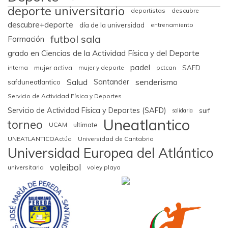
deporte universitario
deportistas
descubre
descubre+deporte
día de la universidad
entrenamiento
futbol sala
Formación
grado en Ciencias de la Actividad Física y del Deporte
padel
interna
mujer activa
mujer y deporte
pctcan
SAFD
Salud
senderismo
Santander
safduneatlantico
Servicio de Actividad Física y Deportes
Servicio de Actividad Física y Deportes (SAFD)
surf
solidaria
Uneatlantico
torneo
UCAM
ultimate
UNEATLANTICOActúa
Universidad de Cantabria
Universidad Europea del Atlántico
voleibol
universitaria
voley playa