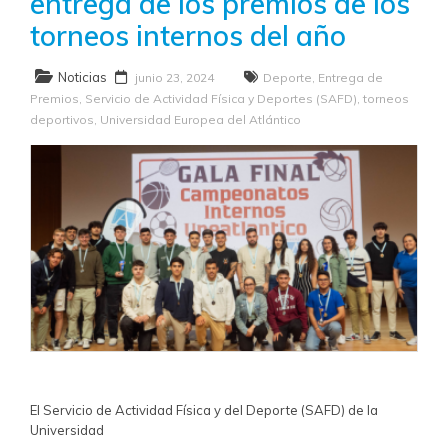
entrega de los premios de los
torneos internos del año
Noticias
junio 23, 2024
Deporte
,
Entrega de
Premios
,
Servicio de Actividad Física y Deportes (SAFD)
,
torneos
deportivos
,
Universidad Europea del Atlántico
El Servicio de Actividad Física y del Deporte (SAFD) de la
Universidad