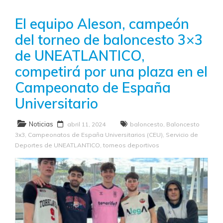
El equipo Aleson, campeón
del torneo de baloncesto 3×3
de UNEATLANTICO,
competirá por una plaza en el
Campeonato de España
Universitario
Noticias
abril 11, 2024
baloncesto
,
Baloncesto
3x3
,
Campeonatos de España Universitarios (CEU)
,
Servicio de
Deportes de UNEATLANTICO
,
torneos deportivos