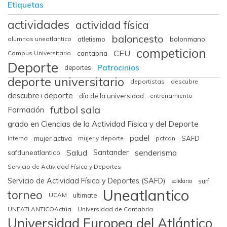
Etiquetas
actividades
actividad física
baloncesto
balonmano
alumnos uneatlantico
atletismo
competicion
CEU
cantabria
Campus Universitario
Deporte
Patrocinios
deportes
deporte universitario
deportistas
descubre
descubre+deporte
día de la universidad
entrenamiento
futbol sala
Formación
grado en Ciencias de la Actividad Física y del Deporte
padel
interna
mujer activa
mujer y deporte
pctcan
SAFD
Salud
senderismo
Santander
safduneatlantico
Servicio de Actividad Física y Deportes
Servicio de Actividad Física y Deportes (SAFD)
surf
solidaria
Uneatlantico
torneo
UCAM
ultimate
UNEATLANTICOActúa
Universidad de Cantabria
Universidad Europea del Atlántico