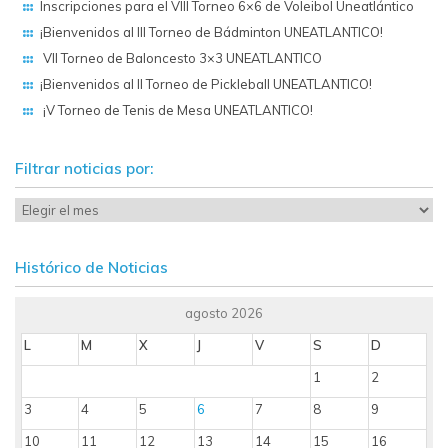
Inscripciones para el VIII Torneo 6×6 de Voleibol Uneatlántico
¡Bienvenidos al III Torneo de Bádminton UNEATLANTICO!
VII Torneo de Baloncesto 3×3 UNEATLANTICO
¡Bienvenidos al II Torneo de Pickleball UNEATLANTICO!
¡V Torneo de Tenis de Mesa UNEATLANTICO!
Filtrar noticias por:
Histórico de Noticias
agosto 2026
L
M
X
J
V
S
D
1
2
3
4
5
6
7
8
9
10
11
12
13
14
15
16