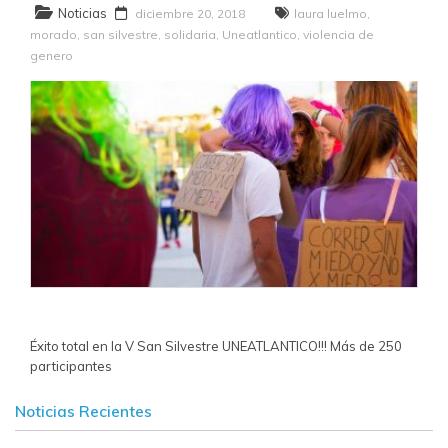
Noticias
diciembre 20, 2018
laura luelmo
,
morado
,
san silvestre
,
solidaria
,
Uneatlantico
,
violencia de
genero
Éxito total en la V San Silvestre UNEATLANTICO!!! Más de 250
participantes
Noticias Recientes