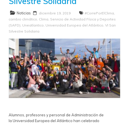
Silvestre Solidaria
Noticias
diciembre 19, 2019
#CorrePorElClima
,
cambio climático
,
Clima
,
Servicio de Actividad Física y Deportes
(SAFD)
,
Uneatlantico
,
Universidad Europea del Atlántico
,
VI San
Silvestre Solidaria
Alumnos, profesores y personal de Administración de
la Universidad Europea del Atlántico han celebrado