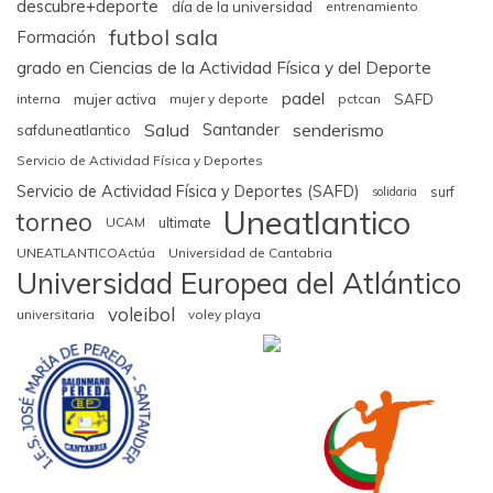
descubre+deporte
día de la universidad
entrenamiento
futbol sala
Formación
grado en Ciencias de la Actividad Física y del Deporte
padel
interna
mujer activa
mujer y deporte
pctcan
SAFD
Salud
senderismo
Santander
safduneatlantico
Servicio de Actividad Física y Deportes
Servicio de Actividad Física y Deportes (SAFD)
surf
solidaria
Uneatlantico
torneo
UCAM
ultimate
UNEATLANTICOActúa
Universidad de Cantabria
Universidad Europea del Atlántico
voleibol
universitaria
voley playa