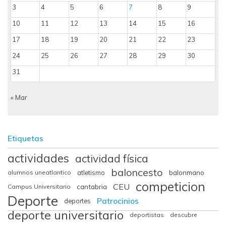
3
4
5
6
7
8
9
10
11
12
13
14
15
16
17
18
19
20
21
22
23
24
25
26
27
28
29
30
31
« Mar
Etiquetas
actividades
actividad física
baloncesto
balonmano
alumnos uneatlantico
atletismo
competicion
CEU
cantabria
Campus Universitario
Deporte
Patrocinios
deportes
deporte universitario
deportistas
descubre