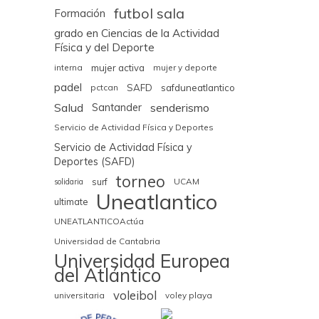
futbol sala
Formación
grado en Ciencias de la Actividad
Física y del Deporte
interna
mujer activa
mujer y deporte
padel
pctcan
SAFD
safduneatlantico
Salud
senderismo
Santander
Servicio de Actividad Física y Deportes
Servicio de Actividad Física y
Deportes (SAFD)
torneo
surf
UCAM
solidaria
Uneatlantico
ultimate
UNEATLANTICOActúa
Universidad de Cantabria
Universidad Europea
del Atlántico
voleibol
universitaria
voley playa