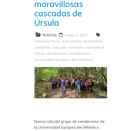
maravillosas
cascadas de
Úrsula
Noticias
mayo 2, 2022
actividad física
,
actividades
,
Barcenillas
,
cantabria
,
Deporte
,
montaña
,
naturaleza
,
Salud
,
senderismo
,
Uneatlantico
,
Universidad Europea del Atlántico
Nueva ruta del grupo de senderismo de
la Universidad Europea del Atlántico