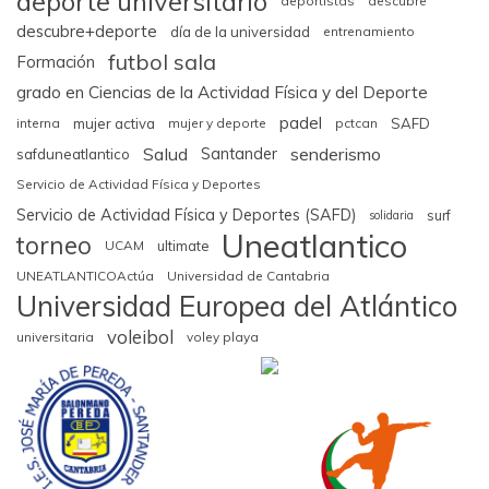
deporte universitario
deportistas
descubre
descubre+deporte
día de la universidad
entrenamiento
futbol sala
Formación
grado en Ciencias de la Actividad Física y del Deporte
padel
interna
mujer activa
mujer y deporte
pctcan
SAFD
Salud
senderismo
Santander
safduneatlantico
Servicio de Actividad Física y Deportes
Servicio de Actividad Física y Deportes (SAFD)
surf
solidaria
Uneatlantico
torneo
UCAM
ultimate
UNEATLANTICOActúa
Universidad de Cantabria
Universidad Europea del Atlántico
voleibol
universitaria
voley playa