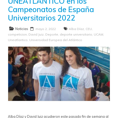
UNEATLANTICO en los
Campeonatos de España
Universitarios 2022
Noticias
mayo 2, 2022
Alba Díaz
,
CEU
,
competicion
,
David Juiz
,
Deporte
,
deporte universitario
,
UCAM
,
Uneatlantico
,
Universidad Europea del Atlántico
Alba Díaz y David Juiz acudieron este pasado fin de semana al