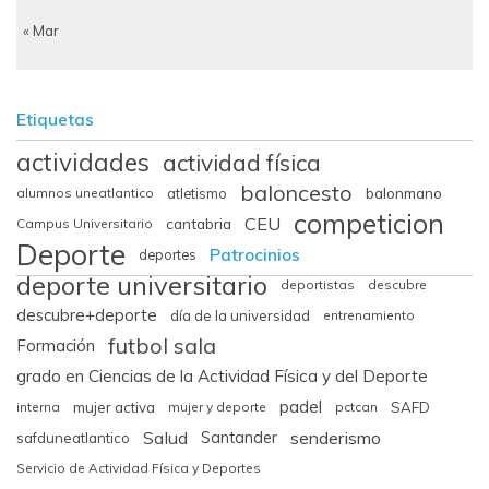
« Mar
Etiquetas
actividades
actividad física
baloncesto
balonmano
alumnos uneatlantico
atletismo
competicion
CEU
cantabria
Campus Universitario
Deporte
Patrocinios
deportes
deporte universitario
deportistas
descubre
descubre+deporte
día de la universidad
entrenamiento
futbol sala
Formación
grado en Ciencias de la Actividad Física y del Deporte
padel
interna
mujer activa
mujer y deporte
pctcan
SAFD
Salud
senderismo
Santander
safduneatlantico
Servicio de Actividad Física y Deportes