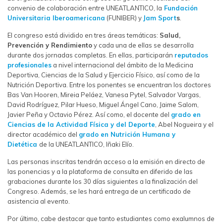
convenio de colaboración entre UNEATLANTICO, la
Fundación
Universitaria Iberoamericana
(FUNIBER) y
Jam
Sport
s
.
El congreso está dividido en tres áreas temáticas:
Salud,
Prevención y Rendimiento
y cada una de ellas se desarrolla
durante dos jornadas completas. En ellas, participarán
reputados
profesionales
a nivel internacional del ámbito de la Medicina
Deportiva, Ciencias de la Salud y Ejercicio Físico, así como de la
Nutrición Deportiva. Entre los ponentes se encuentran los doctores
Bas Van Hooren, Mireia Peláez, Vanesa Pytel, Salvador Vargas,
David Rodríguez, Pilar Hueso, Miguel Ángel Cano, Jaime Salom,
Javier Peña y Octavio Pérez. Así como, el docente del
grado en
Ciencias de la Actividad Física y del Deporte
, Abel Nogueira y el
director académico del
grado en Nutrición Humana y
Dietética
de la UNEATLANTICO, Iñaki Elío.
Las personas inscritas tendrán acceso a la emisión en directo de
las ponencias y a la plataforma de consulta en diferido de las
grabaciones durante los 30 días siguientes a la finalización del
Congreso. Además, se les hará entrega de un certificado de
asistencia al evento.
Por último, cabe destacar que tanto estudiantes como exalumnos de