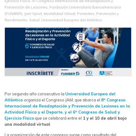
Ejercicio Físico
,
8º Congreso Internacional de Readaptación y
Prevención de Lesiones
,
Fundación Universitaria Iberoamericana
(FUNIBER)
,
Jam Sport
,
Modalidad Virtual
,
Ponentes
,
Prevención y
Rendimiento
,
Salud
,
Universidad Europea del Atlántico
Por segundo año consecutivo la
Universidad Europea del
Atlántico
organiza el Congreso JAM, que abarca el
8º Congreso
Internacional de Readaptación y Prevención de Lesiones en la
Actividad Física y el Deporte, y el 6º Congreso de Salud y
Ejercicio Físico
que se celebrará entre el
1 y el 10 de abril bajo
una modalidad virtual
.
La organización de este congreso surge como resultado del