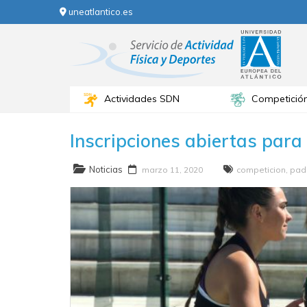
uneatlantico.es
Actividades SDN
Competició
Inscripciones abiertas par
Noticias
marzo 11, 2020
competicion
,
pad