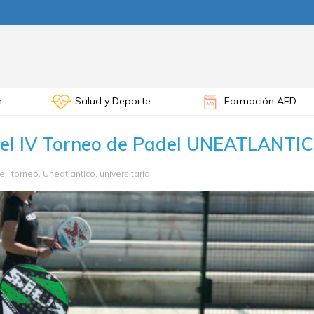
n
Salud y Deporte
Formación AFD
a el IV Torneo de Padel UNEATLANTI
el
,
torneo
,
Uneatlantico
,
universitaria