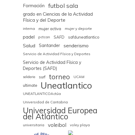
futbol sala
Formación
grado en Ciencias de la Actividad
Física y del Deporte
interna
mujer activa
mujer y deporte
padel
pctcan
SAFD
safduneatlantico
Salud
senderismo
Santander
Servicio de Actividad Física y Deportes
Servicio de Actividad Física y
Deportes (SAFD)
torneo
surf
UCAM
solidaria
Uneatlantico
ultimate
UNEATLANTICOActúa
Universidad de Cantabria
Universidad Europea
del Atlántico
voleibol
universitaria
voley playa