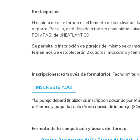
P
articipación
El espíritu de este torneo es el fomento de la actividad fí
deporte. Por ello, está dirigido a toda la comunidad unive
PDI y PAS) de UNEATLANTICO.
Se permite la inscripción de parejas del mismo sexo
(ma
femenino
). Se establecerán 2 cuadros (masculino y feme
Inscripciones:
(a través de formulario).
Fecha límite: 
INSCRÍBETE AQUÍ
*La pareja deberá finalizar su inscripción pasando por el S
del torneo y pagar la cuota de inscripción de la pareja (2€
Formato de la competición y bases del torneo:
Bases y Reglamento del IV Torneo de Padel 