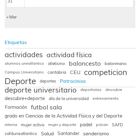
31
« Mar
Etiquetas
actividades
actividad física
baloncesto
balonmano
alumnos uneatlantico
atletismo
competicion
CEU
cantabria
Campus Universitario
Deporte
Patrocinios
deportes
deporte universitario
deportistas
descubre
descubre+deporte
día de la universidad
entrenamiento
futbol sala
Formación
grado en Ciencias de la Actividad Física y del Deporte
padel
interna
mujer activa
mujer y deporte
pctcan
SAFD
Salud
senderismo
Santander
safduneatlantico