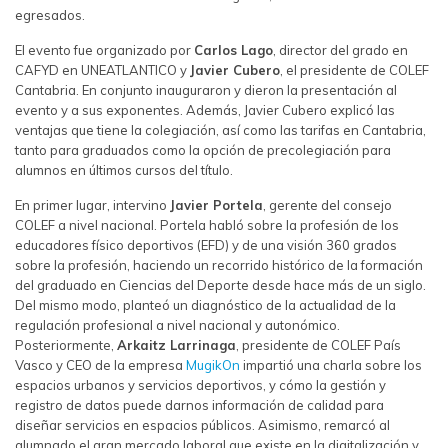
egresados.
El evento fue organizado por
Carlos Lago
, director del grado en
CAFYD en UNEATLANTICO y
Javier Cubero
, el presidente de COLEF
Cantabria. En conjunto inauguraron y dieron la presentación al
evento y a sus exponentes. Además, Javier Cubero explicó las
ventajas que tiene la colegiación, así como las tarifas en Cantabria,
tanto para graduados como la opción de precolegiación para
alumnos en últimos cursos del título.
En primer lugar, intervino
Javier Portela
, gerente del consejo
COLEF a nivel nacional. Portela habló sobre la profesión de los
educadores físico deportivos (EFD) y de una visión 360 grados
sobre la profesión, haciendo un recorrido histórico de la formación
del graduado en Ciencias del Deporte desde hace más de un siglo.
Del mismo modo, planteó un diagnóstico de la actualidad de la
regulación profesional a nivel nacional y autonómico.
Posteriormente,
Arkaitz Larrinaga
, presidente de COLEF País
Vasco y CEO de la empresa
MugikOn
impartió una charla sobre los
espacios urbanos y servicios deportivos, y cómo la gestión y
registro de datos puede darnos información de calidad para
diseñar servicios en espacios públicos. Asimismo, remarcó al
alumnado el gran mercado laboral que existe en la digitalización y