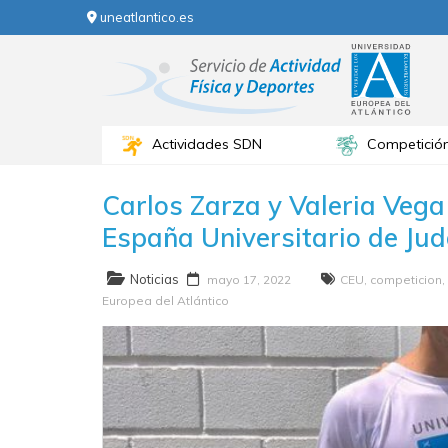
uneatlantico.es
Actividades SDN
Competició
Carlos Zarza y Valeria Veg
España Universitario de Ju
Noticias
mayo 17, 2022
CEU
,
competicion
,
Europea del Atlántico