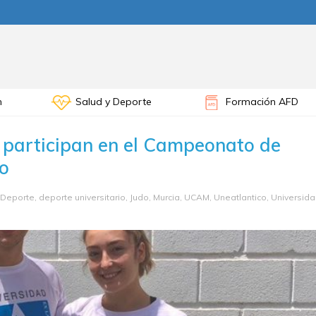
n
Salud y Deporte
Formación AFD
a participan en el Campeonato de
do
Deporte
,
deporte universitario
,
Judo
,
Murcia
,
UCAM
,
Uneatlantico
,
Universid