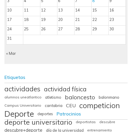
3
4
5
6
7
8
9
10
11
12
13
14
15
16
17
18
19
20
21
22
23
24
25
26
27
28
29
30
31
« Mar
Etiquetas
actividades
actividad física
baloncesto
balonmano
alumnos uneatlantico
atletismo
competicion
CEU
cantabria
Campus Universitario
Deporte
Patrocinios
deportes
deporte universitario
deportistas
descubre
descubre+deporte
día de la universidad
entrenamiento