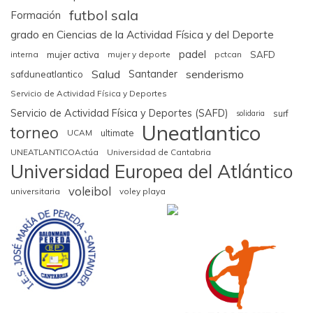
futbol sala
Formación
grado en Ciencias de la Actividad Física y del Deporte
padel
interna
mujer activa
mujer y deporte
pctcan
SAFD
Salud
senderismo
Santander
safduneatlantico
Servicio de Actividad Física y Deportes
Servicio de Actividad Física y Deportes (SAFD)
surf
solidaria
Uneatlantico
torneo
UCAM
ultimate
UNEATLANTICOActúa
Universidad de Cantabria
Universidad Europea del Atlántico
voleibol
universitaria
voley playa