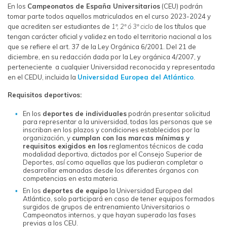
En los
Campeonatos de España Universitarios
(CEU) podrán
tomar parte todos aquellos matriculados en el curso 2023-2024 y
que acrediten ser estudiantes de
1º, 2º ó 3º ciclo
de los títulos que
tengan carácter oficial y validez en todo el territorio nacional a los
que se refiere el art. 37 de la Ley Orgánica 6/2001. Del 21 de
diciembre, en su redacción dada por la Ley orgánica 4/2007, y
perteneciente a cualquier Universidad reconocida y representada
en el CEDU, incluida la
Universidad Europea del Atlántico
.
Requisitos deportivos:
En los
deportes de individuales
podrán presentar solicitud
para representar a la universidad, todas las personas que se
inscriban en los plazos y condiciones establecidos por la
organización, y
cumplan con las marcas mínimas y
requisitos exigidos en los
reglamentos técnicos de cada
modalidad deportiva, dictados por el Consejo Superior de
Deportes, así como aquellas que las pudieran completar o
desarrollar emanadas desde los diferentes órganos con
competencias en esta materia.
En los
deportes de equipo
la Universidad Europea del
Atlántico, solo participará en caso de tener equipos formados
surgidos de grupos de entrenamiento Universitarios o
Campeonatos internos, y que hayan superado las fases
previas a los CEU.