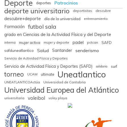
Deporte
Patrocinios
deportes
deporte universitario
deportistas
descubre
descubre+deporte
día de la universidad
entrenamiento
futbol sala
Formación
grado en Ciencias de la Actividad Física y del Deporte
padel
interna
mujer activa
mujer y deporte
pctcan
SAFD
Salud
senderismo
Santander
safduneatlantico
Servicio de Actividad Física y Deportes
Servicio de Actividad Física y Deportes (SAFD)
surf
solidaria
Uneatlantico
torneo
UCAM
ultimate
UNEATLANTICOActúa
Universidad de Cantabria
Universidad Europea del Atlántico
voleibol
universitaria
voley playa