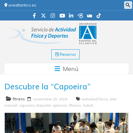
uneatlantico.es
Reserva
Menú
Descubre la “Capoeira”
fitness
noviembre 20, 2018
actividad física
,
arte
marcial
,
capoeira
,
Deporte
,
ejercicio
,
fitness
,
Salud