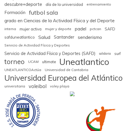
descubre+deporte
día de la universidad
entrenamiento
futbol sala
Formación
grado en Ciencias de la Actividad Física y del Deporte
padel
interna
mujer activa
mujer y deporte
pctcan
SAFD
Salud
senderismo
Santander
safduneatlantico
Servicio de Actividad Física y Deportes
Servicio de Actividad Física y Deportes (SAFD)
surf
solidaria
Uneatlantico
torneo
UCAM
ultimate
UNEATLANTICOActúa
Universidad de Cantabria
Universidad Europea del Atlántico
voleibol
universitaria
voley playa