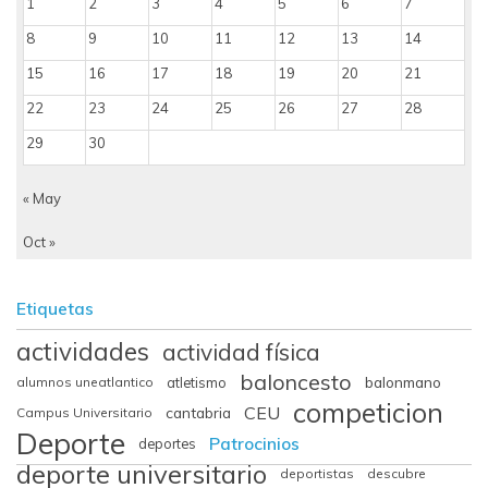
1
2
3
4
5
6
7
8
9
10
11
12
13
14
15
16
17
18
19
20
21
22
23
24
25
26
27
28
29
30
« May
Oct »
Etiquetas
actividades
actividad física
baloncesto
balonmano
alumnos uneatlantico
atletismo
competicion
CEU
cantabria
Campus Universitario
Deporte
Patrocinios
deportes
deporte universitario
deportistas
descubre