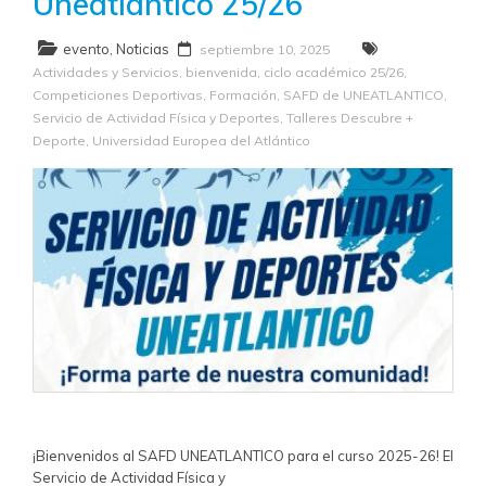
Uneatlantico 25/26
evento
,
Noticias
septiembre 10, 2025
Actividades y Servicios
,
bienvenida
,
ciclo académico 25/26
,
Competiciones Deportivas
,
Formación
,
SAFD de UNEATLANTICO
,
Servicio de Actividad Física y Deportes
,
Talleres Descubre +
Deporte
,
Universidad Europea del Atlántico
¡Bienvenidos al SAFD UNEATLANTICO para el curso 2025-26! El
Servicio de Actividad Física y