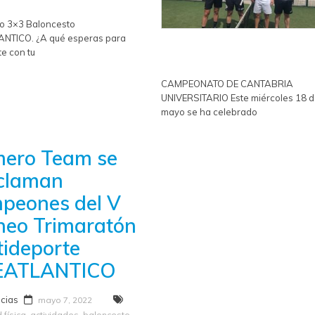
eo 3×3 Baloncesto
NTICO. ¿A qué esperas para
e con tu
CAMPEONATO DE CANTABRIA
UNIVERSITARIO Este miércoles 18 
mayo se ha celebrado
ero Team se
claman
peones del V
neo Trimaratón
tideporte
EATLANTICO
icias
mayo 7, 2022
 física
,
actividades
,
baloncesto
,