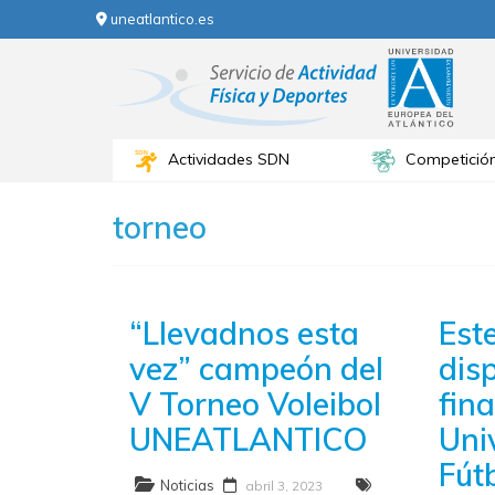
uneatlantico.es
Actividades SDN
Competició
torneo
“Llevadnos esta
Est
vez” campeón del
dis
V Torneo Voleibol
fina
UNEATLANTICO
Uni
Fút
Noticias
abril 3, 2023