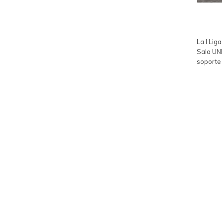
La I Lig
Sala UN
soporte