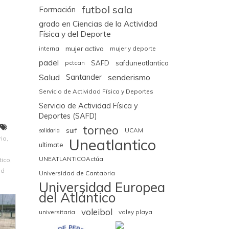
futbol sala
Formación
grado en Ciencias de la Actividad
Física y del Deporte
interna
mujer activa
mujer y deporte
padel
pctcan
SAFD
safduneatlantico
Salud
senderismo
Santander
Servicio de Actividad Física y Deportes
Servicio de Actividad Física y
Deportes (SAFD)
torneo
surf
UCAM
solidaria
ria
,
Uneatlantico
ultimate
UNEATLANTICOActúa
tico
,
ad
Universidad de Cantabria
Universidad Europea
del Atlántico
voleibol
universitaria
voley playa