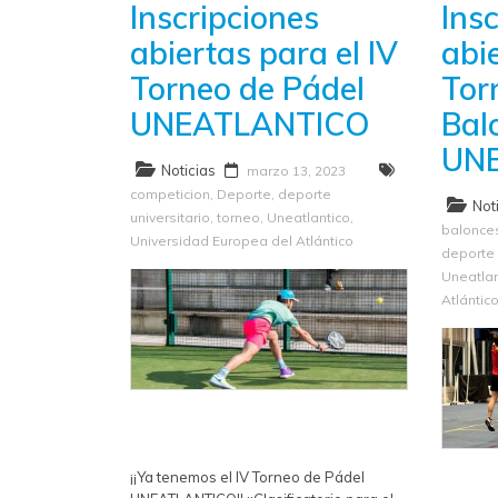
Inscripciones
Ins
abiertas para el IV
abie
Torneo de Pádel
Tor
UNEATLANTICO
Bal
UN
Noticias
marzo 13, 2023
competicion
,
Deporte
,
deporte
Not
universitario
,
torneo
,
Uneatlantico
,
balonce
Universidad Europea del Atlántico
deporte 
Uneatlan
Atlántic
¡¡Ya tenemos el IV Torneo de Pádel