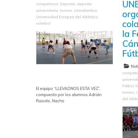
UN
competicion
,
Deporte
,
deporte
universitario
,
torneo
,
Uneatlantico
,
org
Universidad Europea del Atlántico
,
col
voleibol
la 
Cán
Fút
Not
competi
universit
Fútbol
,
f
El equipo “LLEVADNOS ESTA VEZ”,
torneo
,
compuesto por los alumnos Adrián
del Atlá
Ruisoto, Nacho