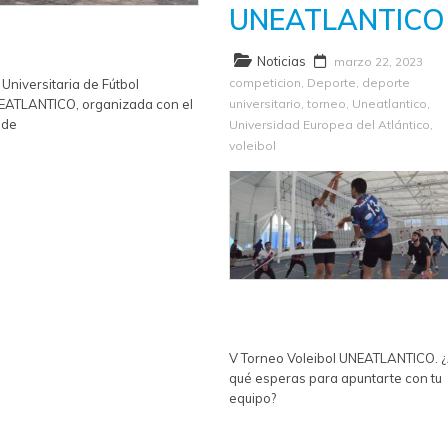
UNEATLANTICO
Noticias
marzo 22, 2023
competicion
,
Deporte
,
deporte
a Universitaria de Fútbol
EATLANTICO, organizada con el
universitario
,
torneo
,
Uneatlantico
,
 de
Universidad Europea del Atlántico
,
voleibol
V Torneo Voleibol UNEATLANTICO. 
qué esperas para apuntarte con tu
equipo?