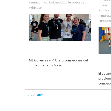
Uneatlantico
,
Universidad Europea del
balonm
Atlántico
la unive
trimarat
Europea 
MJ. Gutierrez y P. Otero campeones del I
Torneo de Tenis Mesa
El equi
proclam
campeón
← Anterior