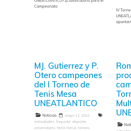
UNEATLANTICO!! ¡¡Clasificatorio para el
Campeonato
IV Torn
UNEATLA
apuntart
MJ. Gutierrez y P.
Rom
Otero campeones
pro
del I Torneo de
cam
Tenis Mesa
Tor
UNEATLANTICO
Mul
UN
Noticias
mayo 12, 2022
actividades
,
Deporte
,
deporte
Not
universitario
,
tenis mesa
,
torneo
,
actividad