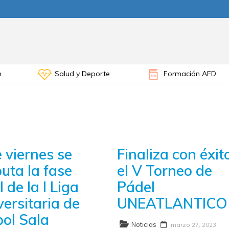
n
Salud y Deporte
Formación AFD
e viernes se
Finaliza con éxit
puta la fase
el V Torneo de
l de la I Liga
Pádel
versitaria de
UNEATLANTICO
bol Sala
Noticias
marzo 27, 2023