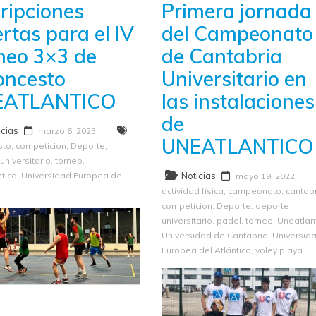
cripciones
Primera jornada
rtas para el IV
del Campeonato
neo 3×3 de
de Cantabria
oncesto
Universitario en
EATLANTICO
las instalaciones
de
icias
marzo 6, 2023
UNEATLANTICO
sto
,
competicion
,
Deporte
,
universitario
,
torneo
,
tico
,
Universidad Europea del
Noticias
mayo 19, 2022
o
actividad física
,
campeonato
,
cantab
competicion
,
Deporte
,
deporte
universitario
,
padel
,
torneo
,
Uneatlan
Universidad de Cantabria
,
Universid
Europea del Atlántico
,
voley playa