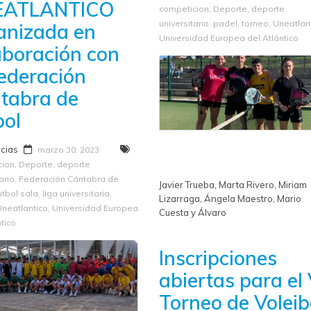
EATLANTICO
competicion
,
Deporte
,
deporte
universitario
,
padel
,
torneo
,
Uneatlan
anizada en
Universidad Europea del Atlántico
aboración con
Federación
tabra de
bol
icias
marzo 30, 2023
cion
,
Deporte
,
deporte
ario
,
Federación Cántabra de
Javier Trueba, Marta Rivero, Miriam
utbol sala
,
liga universitaria
,
Lizarraga, Ángela Maestro, Mario
Uneatlantico
,
Universidad Europea
Cuesta y Álvaro
ntico
Inscripciones
abiertas para el
Torneo de Voleib