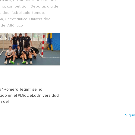
ano
,
competicion
,
Deporte
,
día de
rsidad
,
futbol sala
,
torneo
,
on
,
Uneatlantico
,
Universidad
del Atlántico
po “Romero Team”, se ha
ado en el #DíaDeLaUniversidad
 del
Sigui