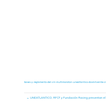
bases-y-reglamento-del-viii-multimaraton-uneatlantico-dosmilveinte-c
←
UNEATLANTICO, RFCF y Fundación Racing presentan el ci