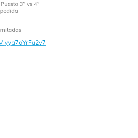
 Puesto 3º vs 4º
spedida
limitadas
CViyya7aYrFu2v7