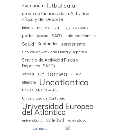
futbol sala
Formación
grado en Ciencias de la Actividad
Física y del Deporte
interna
mujer activa
mujer y deporte
padel
pctcan
SAFD
safduneatlantico
Salud
senderismo
Santander
Servicio de Actividad Física y Deportes
Servicio de Actividad Física y
Deportes (SAFD)
torneo
surf
UCAM
solidaria
Uneatlantico
ultimate
UNEATLANTICOActúa
Universidad de Cantabria
Universidad Europea
del Atlántico
voleibol
universitaria
voley playa