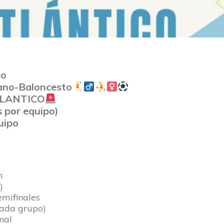
co
no-Baloncesto
LANTICO
 por equipo)
uipo
n
)
emifinales
cada grupo)
nal