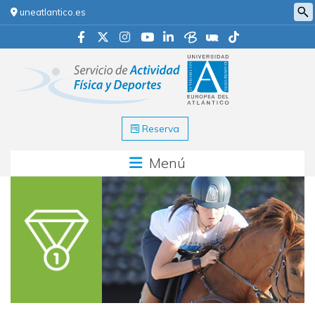
uneatlantico.es
Reserva
Menú