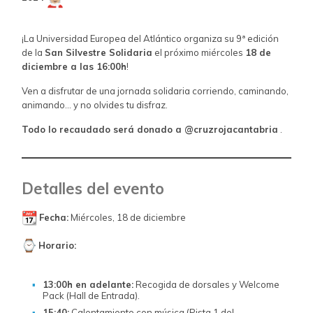
¡La Universidad Europea del Atlántico organiza su 9ª edición
de la
San Silvestre Solidaria
el próximo miércoles
18 de
diciembre a las 16:00h
!
Ven a disfrutar de una jornada solidaria corriendo, caminando,
animando… y no olvides tu disfraz.
Todo lo recaudado será donado a @cruzrojacantabria
.
Detalles del evento
Fecha:
Miércoles, 18 de diciembre
Horario:
13:00h en adelante:
Recogida de dorsales y Welcome
Pack (Hall de Entrada).
15:40:
Calentamiento con música (Pista 1 del