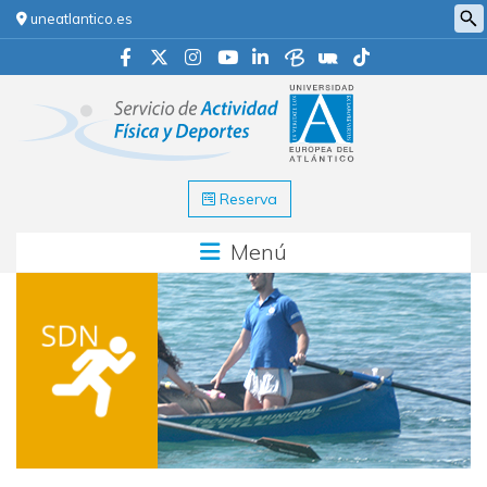
uneatlantico.es
Reserva
Menú